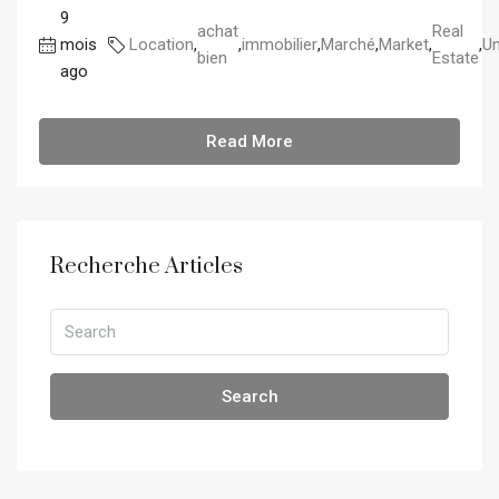
9
achat
Real
mois
Location
,
,
immobilier
,
Marché
,
Market
,
,
Un
bien
Estate
ago
Read More
Recherche Articles
Search